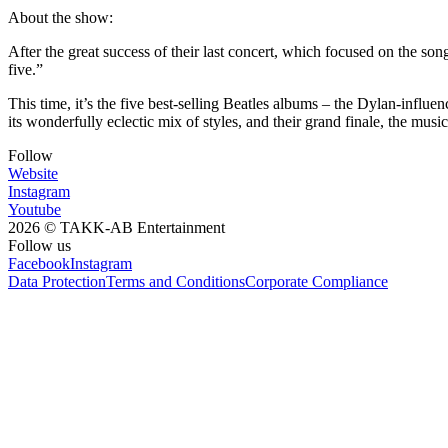
About the show:
After the great success of their last concert, which focused on the son
five.”
This time, it’s the five best-selling Beatles albums – the Dylan-inf
its wonderfully eclectic mix of styles, and their grand finale, the mus
Follow
Website
Instagram
Youtube
2026 © TAKK-AB Entertainment
Follow us
Facebook
Instagram
Data Protection
Terms and Conditions
Corporate Compliance