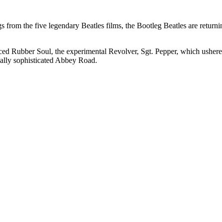
gs from the five legendary Beatles films, the Bootleg Beatles are return
luenced Rubber Soul, the experimental Revolver, Sgt. Pepper, which us
ically sophisticated Abbey Road.